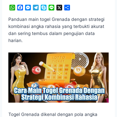
W
F
M
T
S
L
X
S
h
a
e
e
k
i
h
a
c
s
l
y
n
a
Panduan main togel Grenada dengan strategi
t
e
s
e
p
e
r
kombinasi angka rahasia yang terbukti akurat
s
b
e
g
e
e
dan sering tembus dalam pengujian data
A
o
n
r
harian.
p
o
g
a
p
k
e
m
r
Togel Grenada dikenal dengan pola angka