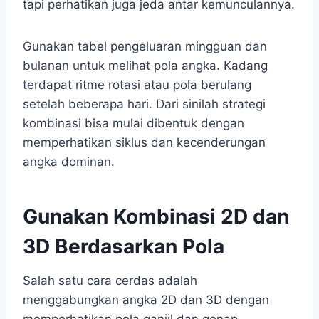
tapi perhatikan juga jeda antar kemunculannya.
Gunakan tabel pengeluaran mingguan dan
bulanan untuk melihat pola angka. Kadang
terdapat ritme rotasi atau pola berulang
setelah beberapa hari. Dari sinilah strategi
kombinasi bisa mulai dibentuk dengan
memperhatikan siklus dan kecenderungan
angka dominan.
Gunakan Kombinasi 2D dan
3D Berdasarkan Pola
Salah satu cara cerdas adalah
menggabungkan angka 2D dan 3D dengan