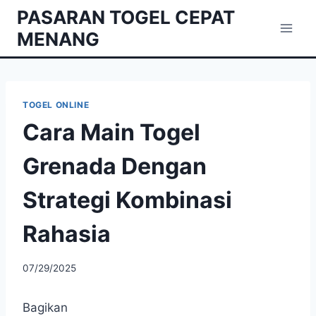
Skip
PASARAN TOGEL CEPAT
to
MENANG
content
TOGEL ONLINE
Cara Main Togel
Grenada Dengan
Strategi Kombinasi
Rahasia
07/29/2025
Bagikan