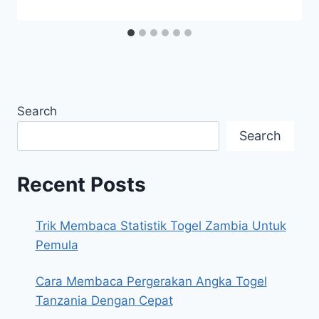
Search
Search
Recent Posts
Trik Membaca Statistik Togel Zambia Untuk
Pemula
Cara Membaca Pergerakan Angka Togel
Tanzania Dengan Cepat