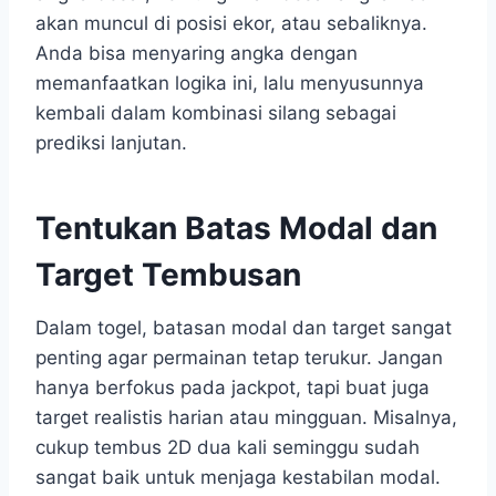
akan muncul di posisi ekor, atau sebaliknya.
Anda bisa menyaring angka dengan
memanfaatkan logika ini, lalu menyusunnya
kembali dalam kombinasi silang sebagai
prediksi lanjutan.
Tentukan Batas Modal dan
Target Tembusan
Dalam togel, batasan modal dan target sangat
penting agar permainan tetap terukur. Jangan
hanya berfokus pada jackpot, tapi buat juga
target realistis harian atau mingguan. Misalnya,
cukup tembus 2D dua kali seminggu sudah
sangat baik untuk menjaga kestabilan modal.