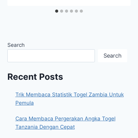
Search
Search
Recent Posts
Trik Membaca Statistik Togel Zambia Untuk
Pemula
Cara Membaca Pergerakan Angka Togel
Tanzania Dengan Cepat