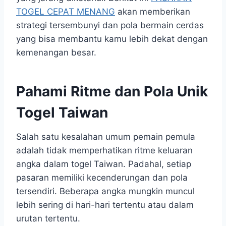
TOGEL CEPAT MENANG
akan memberikan
strategi tersembunyi dan pola bermain cerdas
yang bisa membantu kamu lebih dekat dengan
kemenangan besar.
Pahami Ritme dan Pola Unik
Togel Taiwan
Salah satu kesalahan umum pemain pemula
adalah tidak memperhatikan ritme keluaran
angka dalam togel Taiwan. Padahal, setiap
pasaran memiliki kecenderungan dan pola
tersendiri. Beberapa angka mungkin muncul
lebih sering di hari-hari tertentu atau dalam
urutan tertentu.