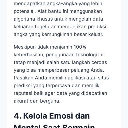
mendapatkan angka-angka yang lebih
potensial. Alat bantu ini menggunakan
algoritma khusus untuk mengolah data
keluaran togel dan memberikan prediksi
angka yang kemungkinan besar keluar.
Meskipun tidak menjamin 100%
keberhasilan, penggunaan teknologi ini
tetap menjadi salah satu langkah cerdas
yang bisa memperbesar peluang Anda.
Pastikan Anda memilih aplikasi atau situs
prediksi yang terpercaya dan memiliki
reputasi baik agar data yang didapatkan
akurat dan berguna.
4. Kelola Emosi dan
Mental Saat Bermain