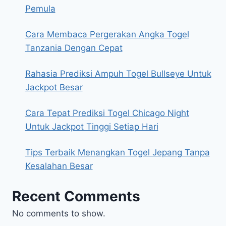
Pemula
Cara Membaca Pergerakan Angka Togel
Tanzania Dengan Cepat
Rahasia Prediksi Ampuh Togel Bullseye Untuk
Jackpot Besar
Cara Tepat Prediksi Togel Chicago Night
Untuk Jackpot Tinggi Setiap Hari
Tips Terbaik Menangkan Togel Jepang Tanpa
Kesalahan Besar
Recent Comments
No comments to show.