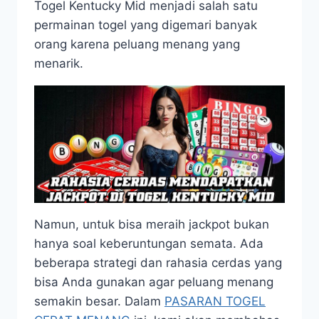
Togel Kentucky Mid menjadi salah satu
permainan togel yang digemari banyak
orang karena peluang menang yang
menarik.
Namun, untuk bisa meraih jackpot bukan
hanya soal keberuntungan semata. Ada
beberapa strategi dan rahasia cerdas yang
bisa Anda gunakan agar peluang menang
semakin besar. Dalam
PASARAN TOGEL