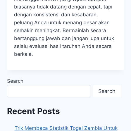
biasanya tidak datang dengan cepat, tapi
dengan konsistensi dan kesabaran,
peluang Anda untuk menang besar akan
semakin meningkat. Bermainlah secara
bertanggung jawab dan jangan lupa untuk
selalu evaluasi hasil taruhan Anda secara
berkala.
Search
Search
Recent Posts
Trik Membaca Statistik Togel Zambia Untuk