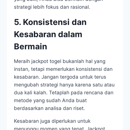
strategi lebih fokus dan rasional.
5. Konsistensi dan
Kesabaran dalam
Bermain
Meraih jackpot togel bukanlah hal yang
instan, tetapi memerlukan konsistensi dan
kesabaran. Jangan tergoda untuk terus
mengubah strategi hanya karena satu atau
dua kali kalah. Tetaplah pada rencana dan
metode yang sudah Anda buat
berdasarkan analisa dan riset.
Kesabaran juga diperlukan untuk
menunggu momen yang tepat. Jackpot