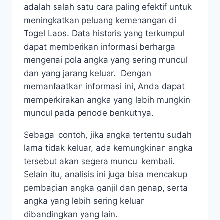
adalah salah satu cara paling efektif untuk
meningkatkan peluang kemenangan di
Togel Laos. Data historis yang terkumpul
dapat memberikan informasi berharga
mengenai pola angka yang sering muncul
dan yang jarang keluar. Dengan
memanfaatkan informasi ini, Anda dapat
memperkirakan angka yang lebih mungkin
muncul pada periode berikutnya.
Sebagai contoh, jika angka tertentu sudah
lama tidak keluar, ada kemungkinan angka
tersebut akan segera muncul kembali.
Selain itu, analisis ini juga bisa mencakup
pembagian angka ganjil dan genap, serta
angka yang lebih sering keluar
dibandingkan yang lain.