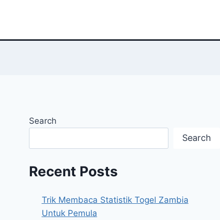
Search
Search
Recent Posts
Trik Membaca Statistik Togel Zambia
Untuk Pemula