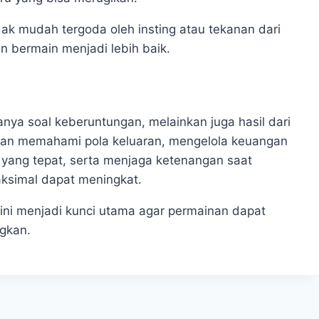
dak mudah tergoda oleh insting atau tekanan dari
 bermain menjadi lebih baik.
nya soal keberuntungan, melainkan juga hasil dari
ngan memahami pola keluaran, mengelola keuangan
yang tepat, serta menjaga ketenangan saat
ksimal dapat meningkat.
s ini menjadi kunci utama agar permainan dapat
ngkan.