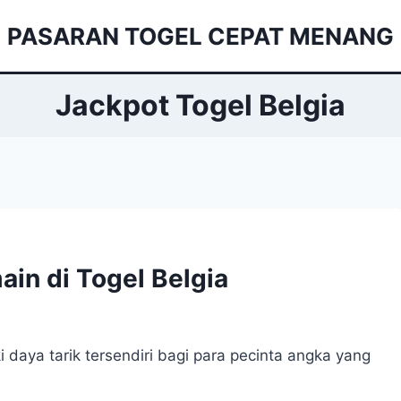
PASARAN TOGEL CEPAT MENANG
Jackpot Togel Belgia
in di Togel Belgia
i daya tarik tersendiri bagi para pecinta angka yang