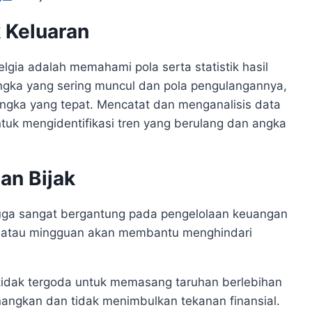
 Keluaran
lgia adalah memahami pola serta statistik hasil
gka yang sering muncul dan pola pengulangannya,
ngka yang tepat. Mencatat dan menganalisis data
ntuk mengidentifikasi tren yang berulang dan angka
an Bijak
juga sangat bergantung pada pengelolaan keuangan
n atau mingguan akan membantu menghindari
 tidak tergoda untuk memasang taruhan berlebihan
angkan dan tidak menimbulkan tekanan finansial.