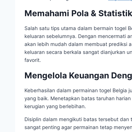
Memahami Pola & Statistik
Salah satu tips utama dalam bermain togel Be
keluaran sebelumnya. Dengan mencermati an
akan lebih mudah dalam membuat prediksi a
keluaran secara berkala sangat dianjurkan u
favorit.
Mengelola Keuangan Deng
Keberhasilan dalam permainan togel Belgia 
yang baik. Menetapkan batas taruhan haria
kerugian yang berlebihan.
Disiplin dalam mengikuti batas tersebut dan
sangat penting agar permainan tetap menyen