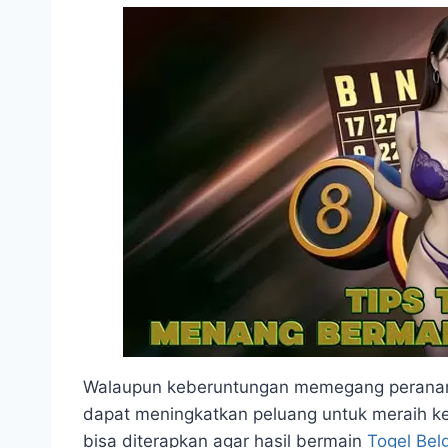
Walaupun keberuntungan memegang peranan p
dapat meningkatkan peluang untuk meraih ke
bisa diterapkan agar hasil bermain
Togel Bel