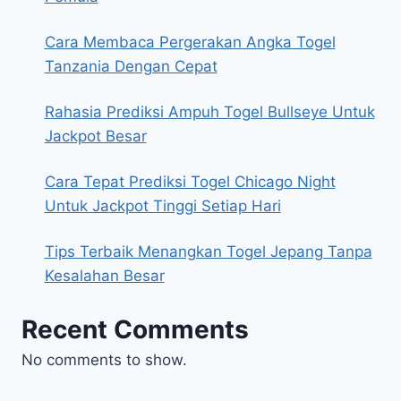
Cara Membaca Pergerakan Angka Togel
Tanzania Dengan Cepat
Rahasia Prediksi Ampuh Togel Bullseye Untuk
Jackpot Besar
Cara Tepat Prediksi Togel Chicago Night
Untuk Jackpot Tinggi Setiap Hari
Tips Terbaik Menangkan Togel Jepang Tanpa
Kesalahan Besar
Recent Comments
No comments to show.