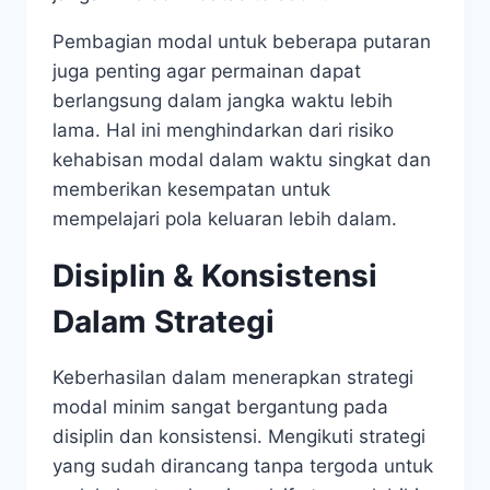
Pembagian modal untuk beberapa putaran
juga penting agar permainan dapat
berlangsung dalam jangka waktu lebih
lama. Hal ini menghindarkan dari risiko
kehabisan modal dalam waktu singkat dan
memberikan kesempatan untuk
mempelajari pola keluaran lebih dalam.
Disiplin & Konsistensi
Dalam Strategi
Keberhasilan dalam menerapkan strategi
modal minim sangat bergantung pada
disiplin dan konsistensi. Mengikuti strategi
yang sudah dirancang tanpa tergoda untuk