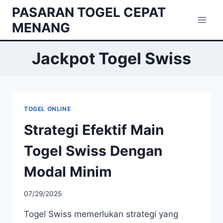
Skip
PASARAN TOGEL CEPAT
to
MENANG
content
Jackpot Togel Swiss
TOGEL ONLINE
Strategi Efektif Main
Togel Swiss Dengan
Modal Minim
07/29/2025
Togel Swiss memerlukan strategi yang