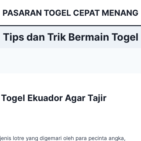
PASARAN TOGEL CEPAT MENANG
Tips dan Trik Bermain Togel
 Togel Ekuador Agar Tajir
enis lotre yang digemari oleh para pecinta angka,