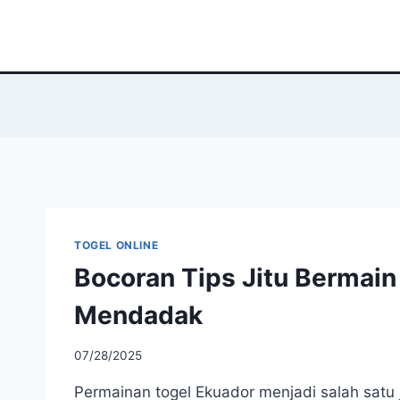
Skip
to
content
TOGEL ONLINE
Bocoran Tips Jitu Bermain
Mendadak
07/28/2025
Permainan togel Ekuador menjadi salah satu j