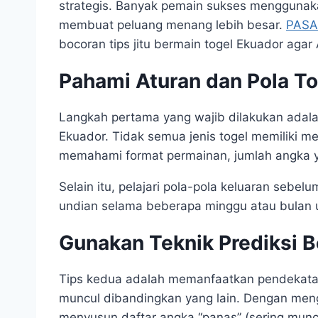
strategis. Banyak pemain sukses menggunak
membuat peluang menang lebih besar.
PASA
bocoran tips jitu bermain togel Ekuador agar
Pahami Aturan dan Pola T
Langkah pertama yang wajib dilakukan adal
Ekuador. Tidak semua jenis togel memiliki m
memahami format permainan, jumlah angka ya
Selain itu, pelajari pola-pola keluaran sebe
undian selama beberapa minggu atau bulan u
Gunakan Teknik Prediksi B
Tips kedua adalah memanfaatkan pendekatan 
muncul dibandingkan yang lain. Dengan men
menyusun daftar angka “panas” (sering muncu