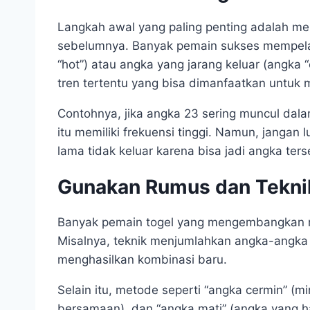
Langkah awal yang paling penting adalah me
sebelumnya. Banyak pemain sukses mempelaj
“hot”) atau angka yang jarang keluar (angka “c
tren tertentu yang bisa dimanfaatkan untuk
Contohnya, jika angka 23 sering muncul dal
itu memiliki frekuensi tinggi. Namun, janga
lama tidak keluar karena bisa jadi angka te
Gunakan Rumus dan Tekni
Banyak pemain togel yang mengembangkan rum
Misalnya, teknik menjumlahkan angka-angka 
menghasilkan kombinasi baru.
Selain itu, metode seperti “angka cermin” (mi
bersamaan), dan “angka mati” (angka yang ha