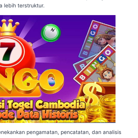
ebih terstruktur.
menekankan pengamatan, pencatatan, dan analisis