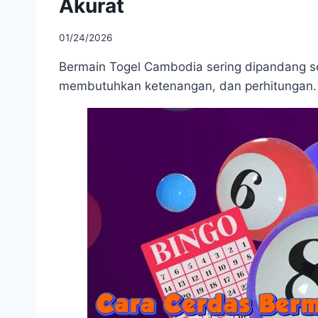
Akurat
01/24/2026
Bermain Togel Cambodia sering dipandang s
membutuhkan ketenangan, dan perhitungan.