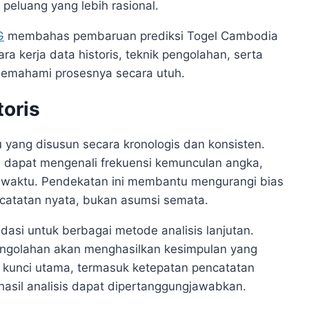
eluang yang lebih rasional.
G
membahas pembaruan prediksi Togel Cambodia
a kerja data historis, teknik pengolahan, serta
memahami prosesnya secara utuh.
oris
u yang disusun secara kronologis dan konsisten.
s dapat mengenali frekuensi kemunculan angka,
 ke waktu. Pendekatan ini membantu mengurangi bias
 catatan nyata, bukan asumsi semata.
ondasi untuk berbagai metode analisis lanjutan.
engolahan akan menghasilkan kesimpulan yang
di kunci utama, termasuk ketepatan pencatatan
 hasil analisis dapat dipertanggungjawabkan.