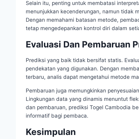
Selain itu, penting untuk membatasi interpre
menunjukkan kecenderungan, namun tidak me
Dengan memahami batasan metode, pembaca 
tetap mengedepankan kontrol diri dalam seti
Evaluasi Dan Pembaruan Pr
Prediksi yang baik tidak bersifat statis. Eval
pendekatan yang digunakan. Dengan memban
terbaru, analis dapat mengetahui metode ma
Pembaruan juga memungkinkan penyesuaian t
Lingkungan data yang dinamis menuntut fleksi
dan pembaruan, prediksi Togel Cambodia berb
informatif bagi pembaca.
Kesimpulan