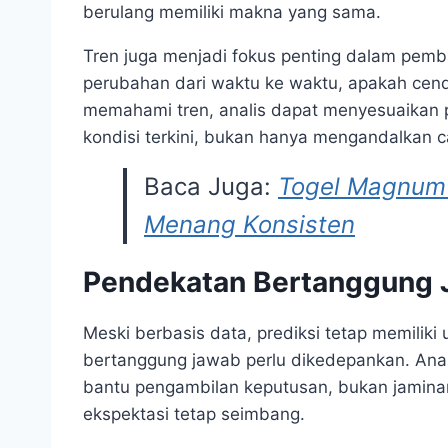
berulang memiliki makna yang sama.
Tren juga menjadi fokus penting dalam pem
perubahan dari waktu ke waktu, apakah cende
memahami tren, analis dapat menyesuaikan p
kondisi terkini, bukan hanya mengandalkan c
Baca Juga:
Togel Magnum 
Menang Konsisten
Pendekatan Bertanggung 
Meski berbasis data, prediksi tetap memiliki
bertanggung jawab perlu dikedepankan. Anali
bantu pengambilan keputusan, bukan jaminan 
ekspektasi tetap seimbang.