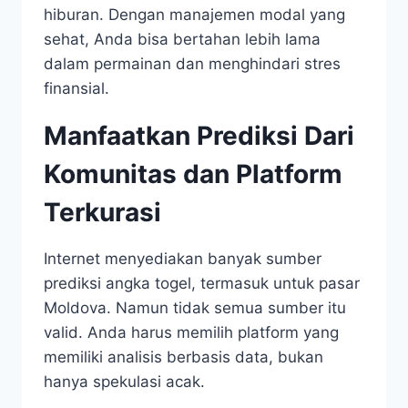
hiburan. Dengan manajemen modal yang
sehat, Anda bisa bertahan lebih lama
dalam permainan dan menghindari stres
finansial.
Manfaatkan Prediksi Dari
Komunitas dan Platform
Terkurasi
Internet menyediakan banyak sumber
prediksi angka togel, termasuk untuk pasar
Moldova. Namun tidak semua sumber itu
valid. Anda harus memilih platform yang
memiliki analisis berbasis data, bukan
hanya spekulasi acak.