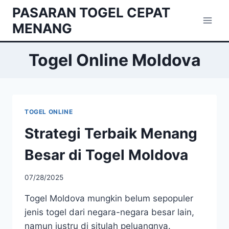
Skip
PASARAN TOGEL CEPAT
to
MENANG
content
Togel Online Moldova
TOGEL ONLINE
Strategi Terbaik Menang
Besar di Togel Moldova
07/28/2025
Togel Moldova mungkin belum sepopuler
jenis togel dari negara-negara besar lain,
namun justru di situlah peluangnya.