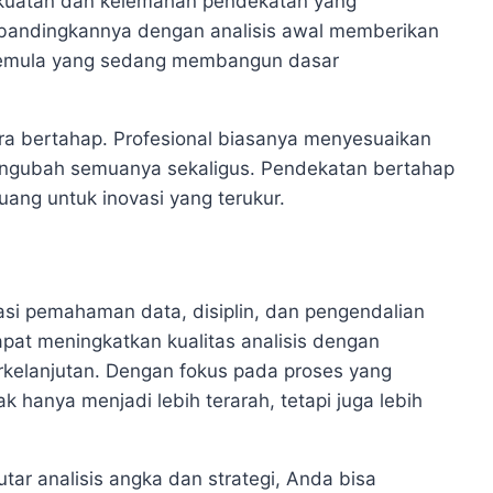
kekuatan dan kelemahan pendekatan yang
mbandingkannya dengan analisis awal memberikan
 pemula yang sedang membangun dasar
ra bertahap. Profesional biasanya menyesuaikan
engubah semuanya sekaligus. Pendekatan bertahap
uang untuk inovasi yang terukur.
si pemahaman data, disiplin, dan pengendalian
apat meningkatkan kualitas analisis dengan
rkelanjutan. Dengan fokus pada proses yang
k hanya menjadi lebih terarah, tetapi juga lebih
utar analisis angka dan strategi, Anda bisa