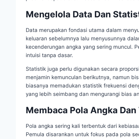
Mengelola Data Dan Statist
Data merupakan fondasi utama dalam menyus
keluaran sebelumnya lalu menyusunnya dal
kecenderungan angka yang sering muncul. Pe
intuisi tanpa dasar.
Statistik juga perlu digunakan secara propors
menjamin kemunculan berikutnya, namun bisa 
biasanya memadukan statistik frekuensi de
yang lebih seimbang dan mengurangi bias ana
Membaca Pola Angka Dan 
Pola angka sering kali terbentuk dari kebiasaa
Pemula disarankan untuk fokus pada pola sed