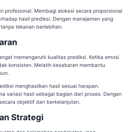
ri profesional. Membagi alokasi secara proporsional
terhadap hasil prediksi. Dengan manajemen yang
i tanpa tekanan berlebihan.
aran
angat memengaruhi kualitas prediksi. Ketika emosi
idak konsisten. Melatih kesabaran membantu
sun.
diksi menghasilkan hasil sesuai harapan.
ariasi hasil sebagai bagian dari proses. Dengan
secara objektif dan berkelanjutan.
n Strategi