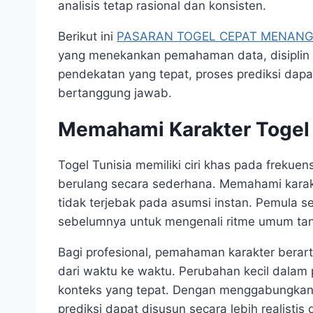
analisis tetap rasional dan konsisten.
Berikut ini
PASARAN TOGEL CEPAT MENAN
yang menekankan pemahaman data, disiplin be
pendekatan yang tepat, proses prediksi dapat
bertanggung jawab.
Memahami Karakter Togel 
Togel Tunisia memiliki ciri khas pada frekuen
berulang secara sederhana. Memahami karakt
tidak terjebak pada asumsi instan. Pemula 
sebelumnya untuk mengenali ritme umum tan
Bagi profesional, pemahaman karakter berar
dari waktu ke waktu. Perubahan kecil dalam p
konteks yang tepat. Dengan menggabungkan
prediksi dapat disusun secara lebih realistis 