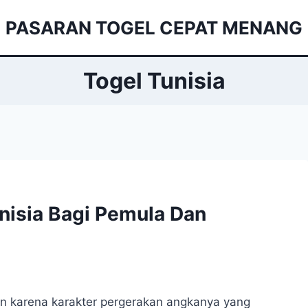
PASARAN TOGEL CEPAT MENANG
Togel Tunisia
unisia Bagi Pemula Dan
ian karena karakter pergerakan angkanya yang