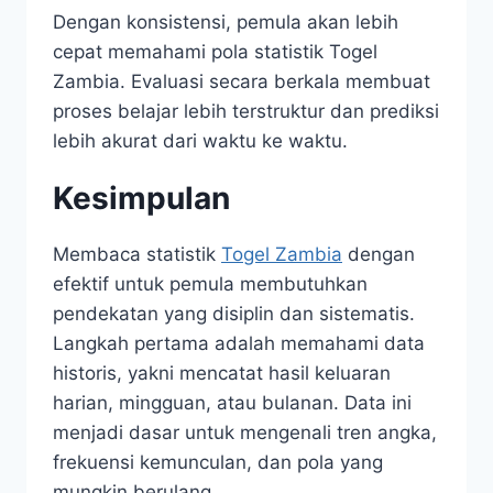
Dengan konsistensi, pemula akan lebih
cepat memahami pola statistik Togel
Zambia. Evaluasi secara berkala membuat
proses belajar lebih terstruktur dan prediksi
lebih akurat dari waktu ke waktu.
Kesimpulan
Membaca statistik
Togel Zambia
dengan
efektif untuk pemula membutuhkan
pendekatan yang disiplin dan sistematis.
Langkah pertama adalah memahami data
historis, yakni mencatat hasil keluaran
harian, mingguan, atau bulanan. Data ini
menjadi dasar untuk mengenali tren angka,
frekuensi kemunculan, dan pola yang
mungkin berulang.